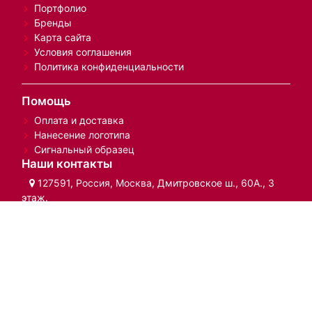
Портфолио
Бренды
Карта сайта
Условия соглашения
Политика конфиденциальности
Помощь
Оплата и доставка
Нанесение логотипа
Сигнальный образец
Наши контакты
127591, Россия, Москва, Дмитровское ш., 60А., 3
этаж.
+7 (495) 969-27-37
Whatsapp:
+7 (967) 223-00-79
sale@art-holding.su
© 2007-2025 «Арт-Холдинг» – сувенирная продукция с
логотипом
Обращаем ваше внимание на то, что данный сайт носит
исключительно информационный характер
и ни при каких условиях не является публичной офертой,