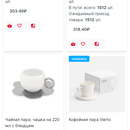
шт.
шт.
400 мл
В пути: всего:
1512
шт.
303.49₽
Ожидаемый приход
420 мл
товара:
1512
шт.
600 мл
318.40₽
700 мл
80 мл
новинка
Чайная пара: чашка на 220
Кофейная пара Vierto
мл с блюдцем