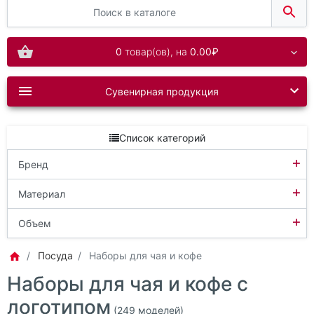
0
товар(ов),
на
0.00₽
Сувенирная продукция
Список категорий
+
Бренд
+
Altavolo
Материал
+
Molti
Дерево
Объем
Rou Bill
Керамика
100 мл
Посуда
Наборы для чая и кофе
Rusgifts
Металл
Наборы для чая и кофе с
130 мл
логотипом
Seasons
Нержавеющая сталь
160 мл
(249 моделей)