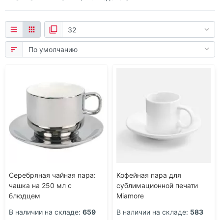
Seltmann
Пластик
175 мл
Стекло
200 мл
Фарфор
210 мл
Фаянс
220 мл
230 мл
240 мл
250 мл
260 мл
275 мл
Серебряная чайная пара:
Кофейная пара для
чашка на 250 мл с
сублимационной печати
300 мл
блюдцем
Miamore
350 мл
В наличии на складе:
659
В наличии на складе:
583