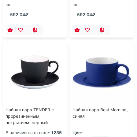
шт.
шт.
592.04₽
592.04₽
Чайная пара TENDER с
Чайная пара Best Morning,
прорезиненным
синяя
покрытием, черный
В наличии на складе:
1235
Цвет