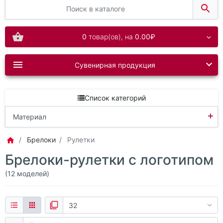
0
товар(ов),
на
0.00₽
Сувенирная продукция
Список категорий
+
Материал
АБС-пластик
Брелоки
Рулетки
Брелоки-рулетки с логотипом
Металл
(12 моделей)
Пластик