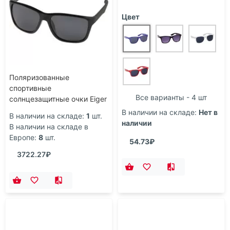
Поляризованные
Очки солнцезащитные
спортивные
'Classic', UV 402, синий
солнцезащитные очки Eiger
с оправой из
В наличии на складе:
1
шт.
Цвет
переработанного ПЭТ,
В наличии на складе в
черный
Европе:
8
шт.
3722.27₽
Все варианты - 4 шт
В наличии на складе:
Нет в