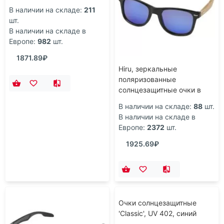
Taiyō, зеркальные
Hiru, зеркальные
поляризованные
поляризованные
солнцезащитные очки в
солнцезащитные очки в
оправе из переработанного
оправе из переработанного
В наличии на складе:
211
В наличии на складе:
88
шт.
PET-пластика/бамбука в
PET-пластика/дерева в
шт.
В наличии на складе в
подарочной коробке,
подарочной коробке,
В наличии на складе в
Европе:
2372
шт.
дерево
дерево
Европе:
982
шт.
1925.69₽
1871.89₽