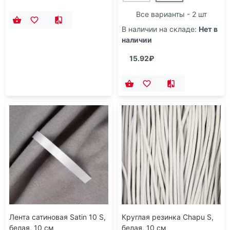
Все варианты - 2 шт
В наличии на складе:
Нет в
наличии
15.92₽
Лента сатиновая Satin 10 S,
Круглая резинка Chapu S,
белая, 10 см
белая, 10 см