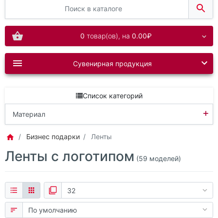
0
товар(ов),
на
0.00₽
Сувенирная продукция
Список категорий
+
Материал
Нейлон
Бизнес подарки
Ленты
Ленты с логотипом
Пластик
(59 моделей)
Полиэстер
Текстиль