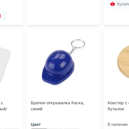
Купит
 с
Брелок-открывалка Каска,
Коастер с
ный/
синий
бутылок
Цвет
В наличии 