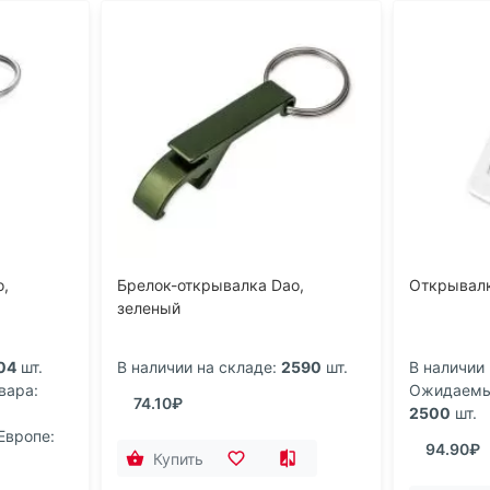
o,
Брелок-открывалка Dao,
Открывал
зеленый
04
шт.
В наличии на складе:
2590
шт.
В наличии 
вара:
Ожидаемый
74.10₽
2500
шт.
Европе:
94.90₽
Купить