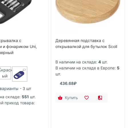
крывалка с
Деревянная подставка с
и и фонариком Uni,
открывалкой для бутылок Scoll
 черный
В наличии на складе:
4
шт.
В наличии на складе в Европе:
5
шт.
436.68₽
варианты - 3 шт
на складе:
551
шт.
Купить
 приход товара: