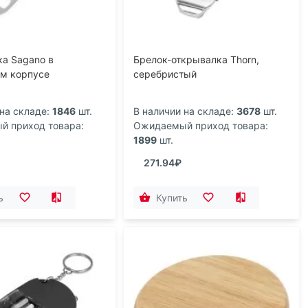
а Sagano в
Брелок-открывалка Thorn,
м корпусе
серебристый
на складе:
1846
шт.
В наличии на складе:
3678
шт.
 приход товара:
Ожидаемый приход товара:
1899
шт.
271.94₽
ь
Купить