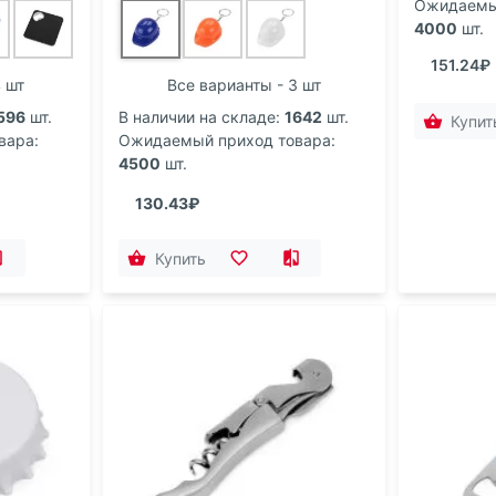
Ожидаемый
4000
шт.
151.24₽
4 шт
Все варианты - 3 шт
596
шт.
В наличии на складе:
1642
шт.
Купит
вара:
Ожидаемый приход товара:
4500
шт.
130.43₽
Купить