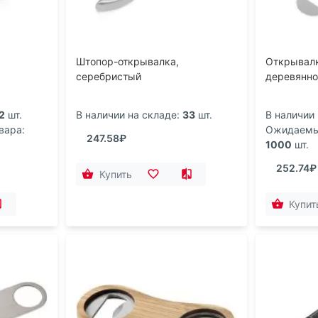
Штопор-открывалка,
Открывалк
серебристый
деревянно
2
шт.
В наличии на складе:
33
шт.
В наличии 
вара:
Ожидаемый
247.58₽
1000
шт.
252.74₽
Купить
Купит