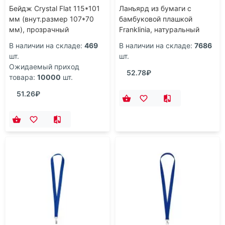
Бейдж Crystal Flat 115*101
Ланъярд из бумаги с
мм (внут.размер 107*70
бамбуковой плашкой
мм), прозрачный
Franklinia, натуральный
В наличии на складе:
469
В наличии на складе:
7686
шт.
шт.
Ожидаемый приход
52.78₽
товара:
10000
шт.
51.26₽