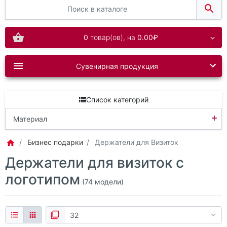
0
товар(ов),
на
0.00₽
Сувенирная продукция
Список категорий
+
Материал
Каучук
Бизнес подарки
Держатели для Визиток
Держатели для визиток с
Металл
логотипом
ПВХ
(74 модели)
Пластик
Силикон