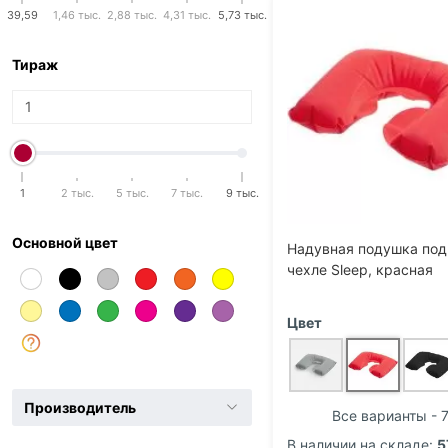
39,59
1,46 тыс.
2,88 тыс.
4,31 тыс.
5,73 тыс.
Тираж
1
2 тыс.
5 тыс.
7 тыс.
9 тыс.
Основной цвет
Надувная подушка под
чехле Sleep, красная
Цвет
Производитель
Все варианты - 7
В наличии на складе:
5