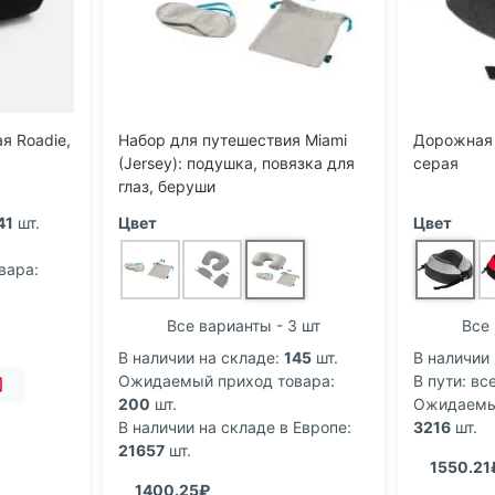
я Roadie,
Набор для путешествия Miami
Дорожная п
(Jersey): подушка, повязка для
серая
глаз, беруши
41
шт.
Цвет
Цвет
вара:
Все варианты - 3 шт
Все 
В наличии на складе:
145
шт.
В наличии 
Ожидаемый приход товара:
В пути: все
200
шт.
Ожидаемый
В наличии на складе в Европе:
3216
шт.
21657
шт.
1550.21
1400.25₽