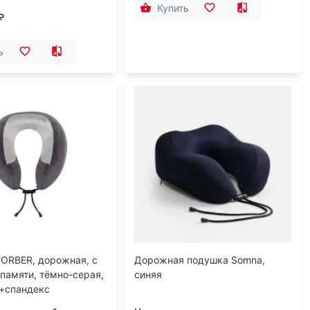
Купить
₽
ь
ORBER, дорожная, с
Дорожная подушка Somna,
памяти, тёмно-серая,
синяя
+спандекс