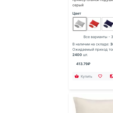
Полиэстер
серый
Цвет
Спандекс
Твил
Фетр
Все варианты - 
Флис
В наличии на складе:
3
Ожидаемый приход то
Хлопок
2400
шт.
Хлопок/Полиэстер
413.79₽
Купить