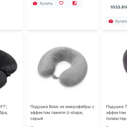
Купить
1033.81
Купит
FT';
Подушка Basic из микрофибры с
Подушка T
бра,
эффектом памяти U-shape,
эффектом 
серый
полиэстер