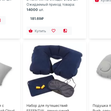
Купит
Ожидаемый приход товара:
14000
шт.
181.69₽
Купить
я с
Набор для путешествий
Подушка п
ой Cloud,
ESSENTIAL, темно-синий
Push, сер