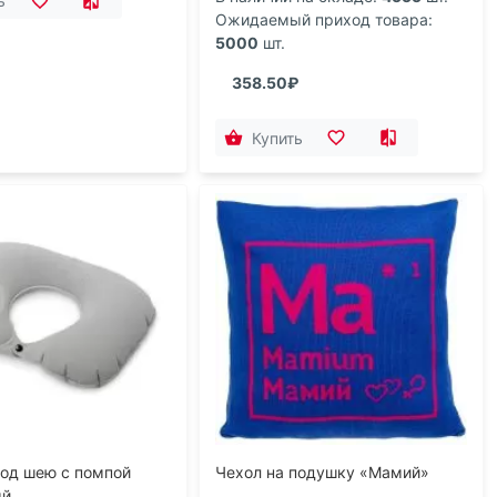
ь
Ожидаемый приход товара:
5000
шт.
358.50₽
Купить
од шею с помпой
Чехол на подушку «Мамий»
ый