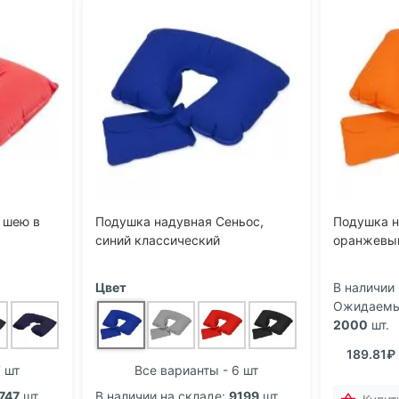
 шею в
Подушка надувная Сеньос,
Подушка н
синий классический
оранжевы
Цвет
В наличии 
Ожидаемый
2000
шт.
189.81₽
 шт
Все варианты - 6 шт
747
шт.
В наличии на складе:
9199
шт.