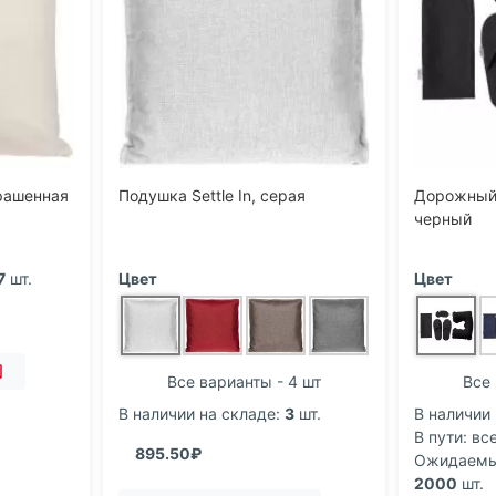
крашенная
Подушка Settle In, серая
Дорожный 
черный
7
шт.
Цвет
Цвет
Все варианты - 4 шт
Все 
В наличии на складе:
3
шт.
В наличии 
В пути: все
895.50₽
Ожидаемый
2000
шт.