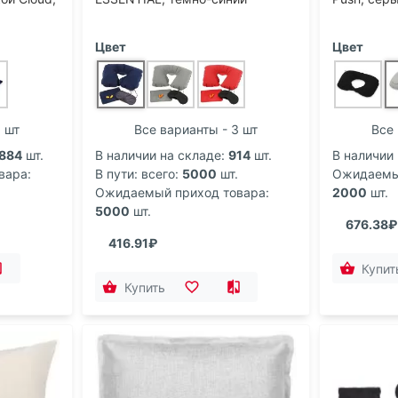
Цвет
Цвет
3 шт
Все варианты - 3 шт
Все 
884
шт.
В наличии на складе:
914
шт.
В наличии 
вара:
В пути: всего:
5000
шт.
Ожидаемый
Ожидаемый приход товара:
2000
шт.
5000
шт.
676.38₽
416.91₽
Купит
Купить