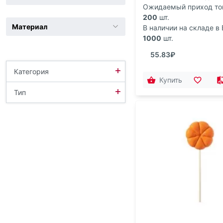
Ожидаемый приход то
200
шт.
Материал
В наличии на складе в 
1000
шт.
55.83₽
+
Категория
Купить
+
Мёд И Варенье
Тип
Леденцы И Карамель
Печенье
Продуктовые Наборы
Специи
Чай И Кофе
Шоколад