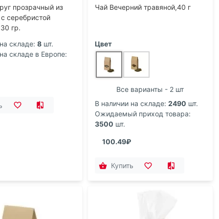
руг прозрачный из
Чай Вечерний травяной,40 г
 с серебристой
30 гр.
на складе:
8
шт.
Цвет
на складе в Европе:
Все варианты - 2 шт
В наличии на складе:
2490
шт.
ь
Ожидаемый приход товара:
3500
шт.
100.49₽
Купить