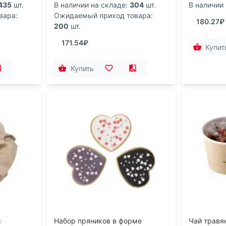
435
шт.
В наличии на складе:
304
шт.
В наличии 
вара:
Ожидаемый приход товара:
180.27₽
200
шт.
171.54₽
Купит
Купить
с
Набор пряников в форме
Чай травя