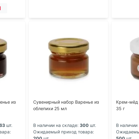
енье из
Сувенирный набор Варенье из
Крем-мёд 
облепихи 25 мл
35 г
63
шт.
В наличии на складе:
300
шт.
В наличии 
вара:
Ожидаемый приход товара:
Ожидаемый
200
шт.
500
шт.