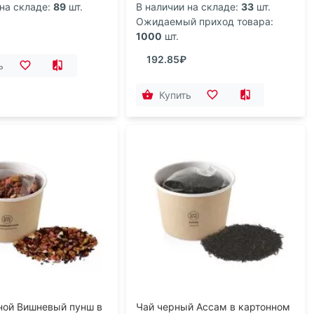
на складе:
89
шт.
В наличии на складе:
33
шт.
Ожидаемый приход товара:
1000
шт.
192.85₽
ь
Купить
ной Вишневый пунш в
Чай черный Ассам в картонном