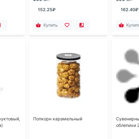
152.25₽
162.40₽
Купить
Купит
руктовый,
Попкорн карамельный
Сувенирны
а)
облепихи 