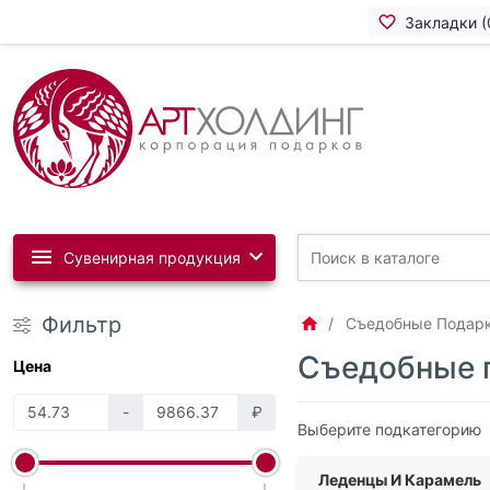
Закладки (
Сувенирная продукция
Фильтр
Съедобные Подар
Съедобные п
Цена
-
₽
Выберите подкатегорию
Леденцы И Карамель