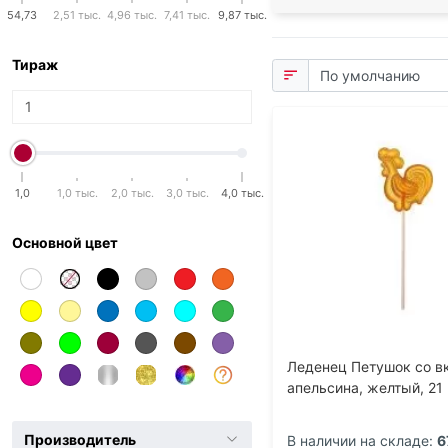
54,73
2,51 тыс.
4,96 тыс.
7,41 тыс.
9,87 тыс.
Тираж
1,0
1,0 тыс.
2,0 тыс.
3,0 тыс.
4,0 тыс.
Основной цвет
Леденец Петушок со в
апельсина, желтый, 21 
Производитель
В наличии на складе:
6