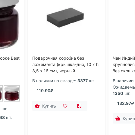
соке Best
Подарочная коробка без
Чай Индий
ложемента (крышка-дно, 10 х h
крупнолис
3,5 х 16 см), черный
без окошк
В наличии на складе:
3377
шт.
В наличии 
Ожидаемый
119.90₽
1350
шт.
132.97₽
Купить
 шт
48
шт.
Купит