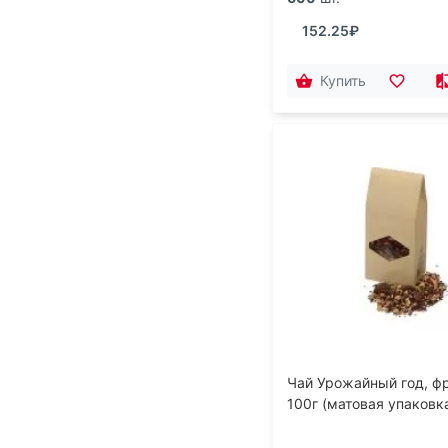
152.25₽
Купить
Чай Урожайный год, ф
100г (матовая упаковк