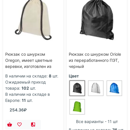
Рюкзак со шнурком
Рюкзак со шнурком Oriole
Oregon, имеет цветные
из переработанного ПЭТ,
веревки, изготовлен из
черный
хлопка 100 г/м2, бежевый/
В наличии на складе:
8
шт.
Цвет
черный
Ожидаемый приход
товара:
102
шт.
В наличии на складе в
Европе:
11
шт.
254.36₽
Все варианты - 11 шт
В наличии на складе:
76
шт.