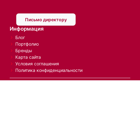
Письмо директору
Информация
Блог
Портфолио
Бренды
Карта сайта
Условия соглашения
Политика конфиденциальности
Помощь
Оплата и доставка
Нанесение логотипа
Сигнальный образец
Наши контакты
127591, Россия, Москва, Дмитровское ш., 60А., 3
этаж.
+7 (495) 969-27-37