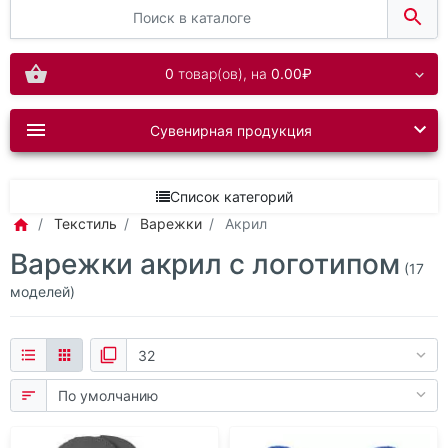
0
товар(ов),
на
0.00₽
Сувенирная продукция
Список категорий
Текстиль
Варежки
Акрил
Варежки акрил с логотипом
(17
моделей)