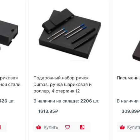
ариковая
Подарочный набор ручек
Письменн
ной стали
Dumas: ручка шариковая и
роллер, 4 стержня (2
шариковых, 2 роллера), футляр
426
шт.
В наличии на складе:
2206
шт.
В наличии 
1613.85₽
309.89₽
Купить
Купит