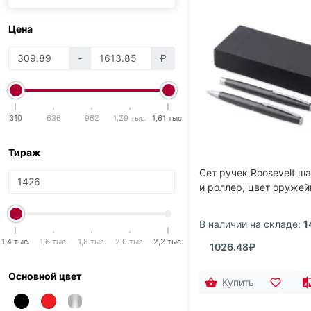
Цена
-
₽
310
636
962
1,29 тыс.
1,61 тыс.
Тираж
Сет ручек Roosevelt ш
и роллер, цвет оружей
В наличии на складе:
1
1,4 тыс.
1,6 тыс.
1,8 тыс.
2,0 тыс.
2,2 тыс.
1026.48₽
Основной цвет
Купить