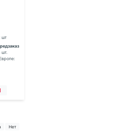
 шт
редзаказ
3
шт.
Европе:
а
Нет