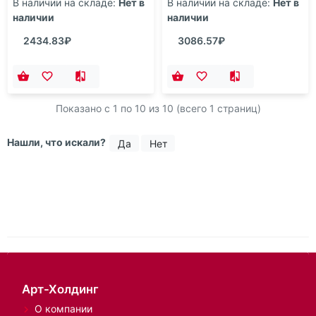
Подарочный набор
Подарочный набор
Portobello/Ritz синий
Portobello/Carbon серебро
(Ежедневник недат А5,
(Ежедневник недат А5,
Ручка)
Ручка)
В наличии на складе:
Нет в
В наличии на складе:
Нет в
наличии
наличии
2434.83₽
3086.57₽
Показано с 1 по
10
из 10 (всего 1 страниц)
Нашли, что искали?
Да
Нет