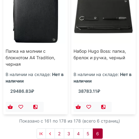
Папка на молнии c
Набор Hugo Boss: папка,
блокнотом А4 Tradition,
брелок и ручка, черный
черная
В наличии на складе:
Нет в
В наличии на складе:
Нет в
наличии
наличии
29486.83₽
38783.11₽
Показано с 161 по
178
из 178 (всего 6 страниц)
2
3
4
5
6