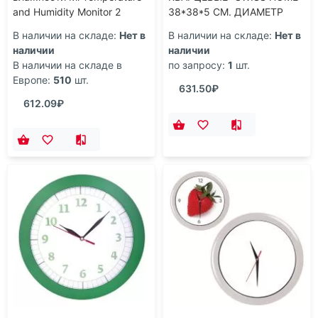
and Humidity Monitor 2
38*38*5 СМ. ДИАМЕТР
LYWSD03MMC
ЦИФЕРБЛАТА=16 СМ.
В наличии на складе:
Нет в
В наличии на складе:
Нет в
(NUN4126GL)
(КОР=6ШТ.)
наличии
наличии
В наличии на складе в
по запросу:
1
шт.
Европе:
510
шт.
631.50₽
612.09₽