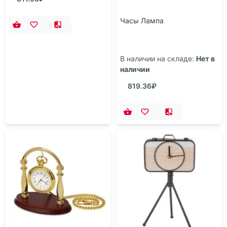
ЧАСЫ НАСТЕННЫЕ
Часы Лампа
КВАРЦЕВЫЕ "РУЛЕТКА"
ДИАМЕТР=30 СМ. ЦВЕТ:
АНТИК ЦИФЕРБЛАТ
В наличии на складе:
Нет в
В наличии на складе:
Нет в
ДИАМЕТР=25 СМ.
наличии
наличии
(КОР=6ШТ.)
по запросу:
1
шт.
819.36₽
811.50₽