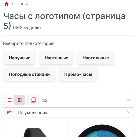
Часы
Бук
Часы с логотипом (страница
Винил
5)
(462 модели)
Дерево
Выберите подкатегорию
Металл
Пластик
Наручные
Настенные
Настольные
Силикон
Погодные станции
Промо-часы
Стекло
Эластомер