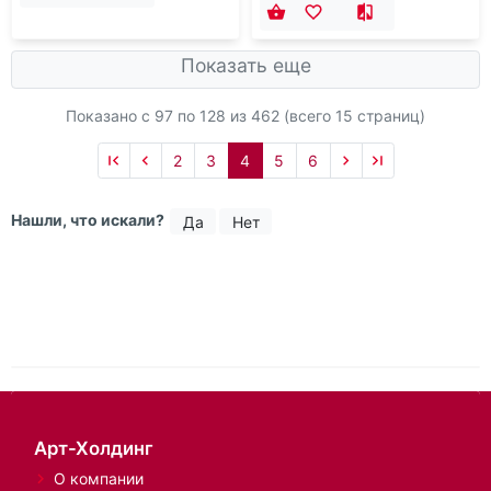
Часы настенные,
ЧАСЫ НАСТОЛЬНЫЕ
коричневый
22.5*9.5*16CM
В наличии на складе:
Нет в
В наличии на складе:
Нет в
наличии
наличии
по запросу:
1
шт.
538.31₽
543.00₽
Показать еще
Показано с 97 по
128
из 462 (всего 15 страниц)
2
3
4
5
6
Нашли, что искали?
Да
Нет