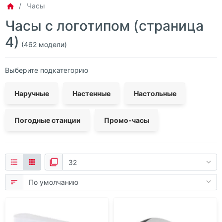
Часы
Бук
Часы с логотипом (страница
Винил
4)
(462 модели)
Дерево
Выберите подкатегорию
Металл
Пластик
Наручные
Настенные
Настольные
Силикон
Погодные станции
Промо-часы
Стекло
Эластомер