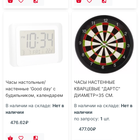
Часы настольные/
ЧАСЫ НАСТЕННЫЕ
настенные 'Good day' с
КВАРЦЕВЫЕ "ДАРТС"
будильником, календарем
ДИАМЕТР=35 СМ.
и термометром, белый
ДИАМЕТР ЦИФЕРБЛАТА=31
В наличии на складе:
Нет в
В наличии на складе:
Нет в
СМ. (КОР=6ШТ.)
наличии
наличии
по запросу:
1
шт.
476.62₽
477.00₽