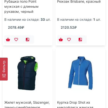
Рубашка поло Point
Рюкзак Brisbane, красный
мужская с длинным
рукавом, черный
В наличии на складе:
33
шт.
В наличии на складе:
1
шт.
2078.49₽
2120.52₽
Фильтр
Жилет мужской, Slazenger,
Куртка Drop Shot из
темно-синий/зеленое
микрофлиса женская,