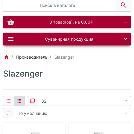
0
товар(ов),
на
0.00₽
Сувенирная продукция
Производитель
Slazenger
Slazenger