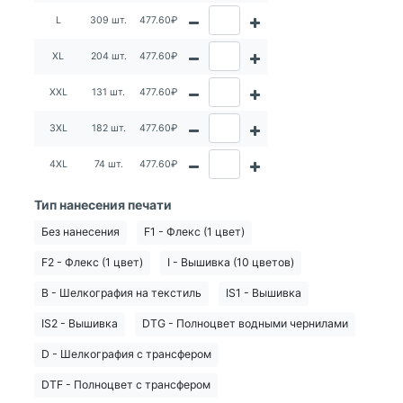
L
309 шт.
477.60₽
XL
204 шт.
477.60₽
XXL
131 шт.
477.60₽
3XL
182 шт.
477.60₽
4XL
74 шт.
477.60₽
Тип нанесения печати
Без нанесения
F1 - Флекс (1 цвет)
F2 - Флекс (1 цвет)
I - Вышивка (10 цветов)
B - Шелкография на текстиль
IS1 - Вышивка
IS2 - Вышивка
DTG - Полноцвет водными чернилами
D - Шелкография с трансфером
DTF - Полноцвет с трансфером