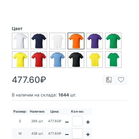
Цвет
477.60₽
В наличии на складе:
1644
шт.
Размер:
Наличие:
Цена:
Кол-во:
S
286 шт.
477.60₽
M
458 шт.
477.60₽