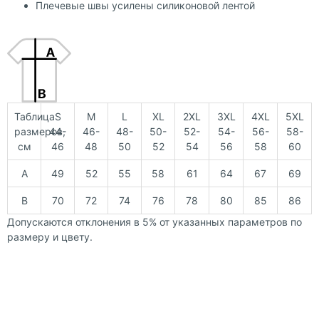
Плечевые швы усилены силиконовой лентой
Таблица
S
M
L
XL
2XL
3XL
4XL
5XL
размеров,
44-
46-
48-
50-
52-
54-
56-
58-
см
46
48
50
52
54
56
58
60
A
49
52
55
58
61
64
67
69
B
70
72
74
76
78
80
85
86
Допускаются отклонения в 5% от указанных параметров по
размеру и цвету.