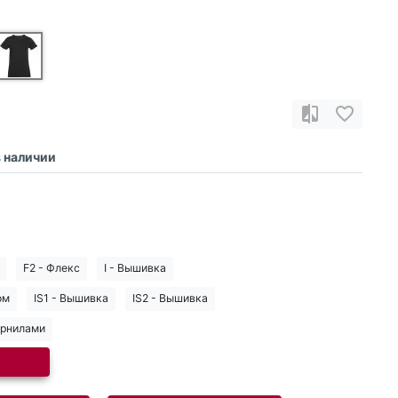
в наличии
F2 - Флекс
I - Вышивка
ом
IS1 - Вышивка
IS2 - Вышивка
ернилами