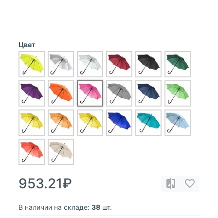
Цвет
953.21₽
В наличии на складе:
38
шт.