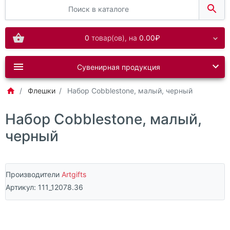
0
товар(ов),
на
0.00₽
Сувенирная продукция
Флешки
Набор Cobblestone, малый, черный
Набор Cobblestone, малый,
черный
Производители
Artgifts
Артикул:
111_12078.36