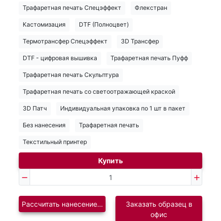
Трафаретная печать Спецэффект
Флекстран
Кастомизация
DTF (Полноцвет)
Термотрансфер Спецэффект
3D Трансфер
DTF - цифровая вышивка
Трафаретная печать Пуфф
Трафаретная печать Скульптура
Трафаретная печать со светоотражающей краской
3D Патч
Индивидуальная упаковка по 1 шт в пакет
Без нанесения
Трафаретная печать
Текстильный принтер
Купить
Рассчитать нанесение логотипа
Заказать образец в
офис