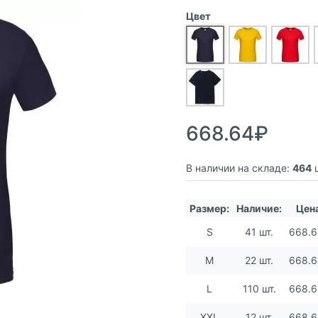
Цвет
668.64₽
В наличии на складе:
464
ш
Размер:
Наличие:
Цен
S
41 шт.
668.
M
22 шт.
668.
L
110 шт.
668.
XXL
12 шт.
668.