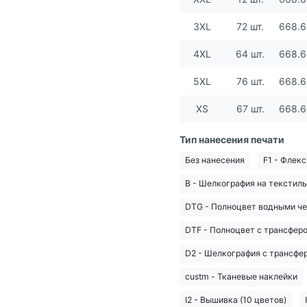
3XL
72 шт.
668.
4XL
64 шт.
668.
5XL
76 шт.
668.
XS
67 шт.
668.
Тип нанесения печати
Без нанесения
F1 - Флекс
B - Шелкография на текстиль
DTG - Полноцвет водными ч
DTF - Полноцвет с трансфер
D2 - Шелкография с трансфер
custm - Тканевые наклейки
I2 - Вышивка (10 цветов)