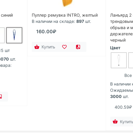
 синий
Пуллер ремувка INTRO, желтый
Ланъярд 2
В наличии на складе:
897
шт.
трендовым
обрыва и 
160.00₽
держателе
черный
Купить
Цвет
15 шт
3070
шт.
вара:
Все 
В наличии 
Ожидаемый
3000
шт.
400.59₽
Купит