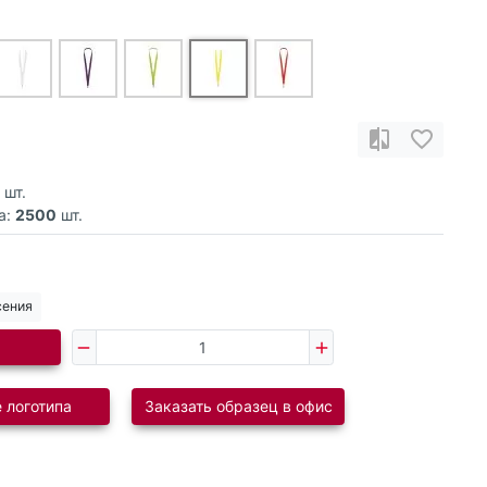
шт.
а:
2500
шт.
сения
 логотипа
Заказать образец в офис