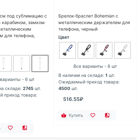
 см под сублимацию с
Брелок-браслет Bohemian c
 карабином, замком
металлическим держателем для
металлическим
телефона, черный
м для телефона,
Цвет
Все варианты - 8 шт
В наличии на складе:
1
шт.
варианты - 6 шт
Ожидаемый приход товара:
на складе:
2745
шт.
4500
шт.
 приход товара:
516.55₽
Купить
ь