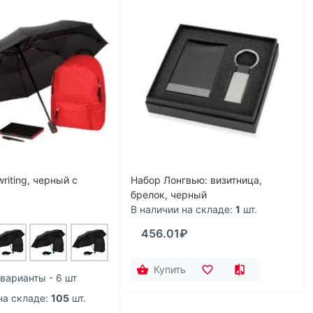
riting, черный с
Набор Лонгвью: визитница,
брелок, черный
В наличии на складе:
1
шт.
456.01₽
Купить
варианты - 6 шт
на складе:
105
шт.