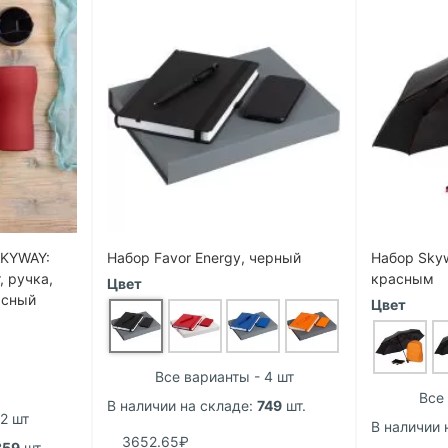
LKYWAY:
Набор Favor Energy, черный
Набор Skyw
, ручка,
красным
Цвет
асный
Цвет
Все варианты - 4 шт
Все 
В наличии на складе:
749
шт.
2 шт
В наличии 
3652.65₽
359
шт.