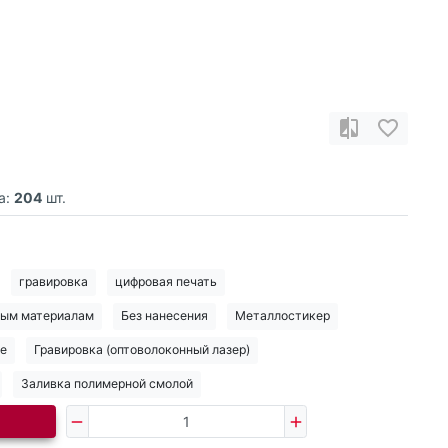
а:
204
шт.
гравировка
цифровая печать
дым материалам
Без нанесения
Металлостикер
е
Гравировка (оптоволоконный лазер)
Заливка полимерной смолой