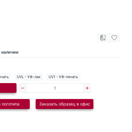
в наличии
ечать
UVL - УФ-лак
UV1 - УФ-печать
 логотипа
Заказать образец в офис