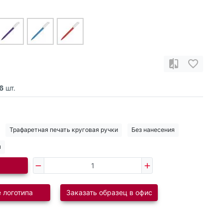
6
шт.
Трафаретная печать круговая ручки
Без нанесения
я
 логотипа
Заказать образец в офис