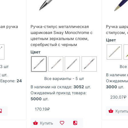
ая ручка
Ручка-стилус металлическая
Ручка шар
шариковая Sway Monochrome с
стилусом, 
цветным зеркальным слоем,
Цвет
серебристый с черным
Цвет
 3 шт
Все 
2
шт.
В наличии 
Все варианты - 5 шт
 Европе:
24
Ожидаемый
В наличии на складе:
3052
шт.
3000
шт.
Ожидаемый приход товара:
230.07₽
5000
шт.
170.19₽
Купит
Купить