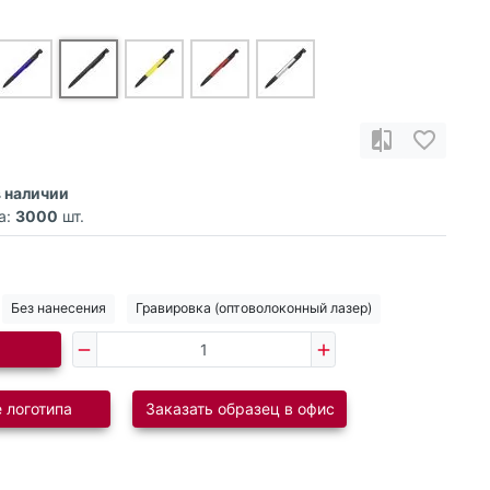
в наличии
а:
3000
шт.
Без нанесения
Гравировка (оптоволоконный лазер)
 логотипа
Заказать образец в офис