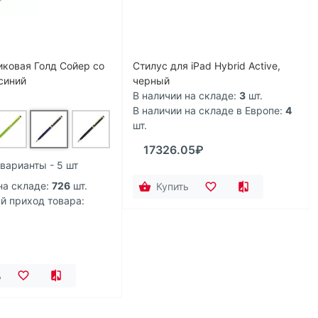
иковая Голд Сойер со
Стилус для iPad Hybrid Active,
синий
черный
В наличии на складе:
3
шт.
В наличии на складе в Европе:
4
шт.
17326.05₽
варианты - 5 шт
на складе:
726
шт.
Купить
 приход товара:
ь