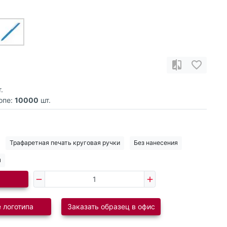
.
опе:
10000
шт.
Трафаретная печать круговая ручки
Без нанесения
я
 логотипа
Заказать образец в офис