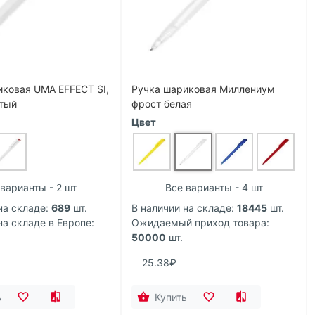
иковая UMA EFFECT SI,
Ручка шариковая Миллениум
тый
фрост белая
Цвет
 варианты - 2 шт
Все варианты - 4 шт
на складе:
689
шт.
В наличии на складе:
18445
шт.
на складе в Европе:
Ожидаемый приход товара:
50000
шт.
25.38₽
ь
Купить