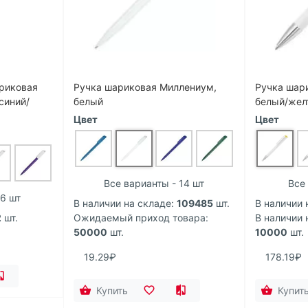
ариковая
Ручка шариковая Миллениум,
Ручка шар
синий/
белый
белый/жел
Цвет
Цвет
Все варианты - 14 шт
Все
 6 шт
В наличии на складе:
109485
шт.
В наличии 
2
шт.
Ожидаемый приход товара:
В наличии 
50000
шт.
10000
шт.
19.29₽
178.19₽
Купить
Купит