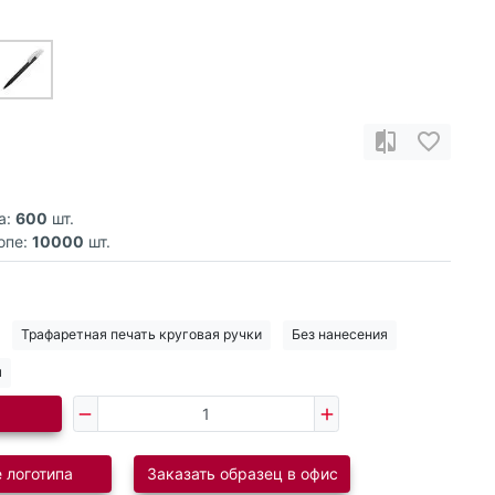
а:
600
шт.
опе:
10000
шт.
Трафаретная печать круговая ручки
Без нанесения
я
 логотипа
Заказать образец в офис