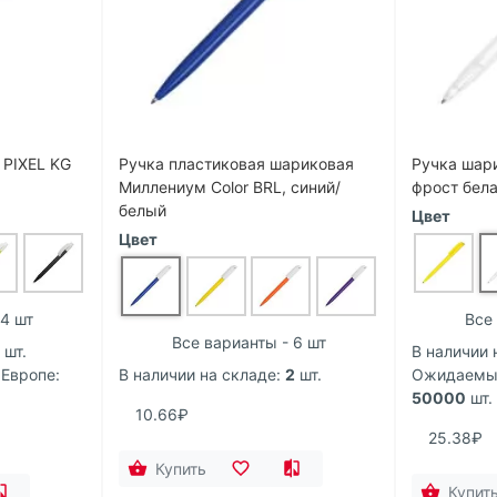
 PIXEL KG
Ручка пластиковая шариковая
Ручка шар
Миллениум Color BRL, синий/
фрост бел
белый
Цвет
Цвет
 4 шт
Все 
Все варианты - 6 шт
шт.
В наличии 
 Европе:
В наличии на складе:
2
шт.
Ожидаемый
50000
шт.
10.66₽
25.38₽
Купить
Купит