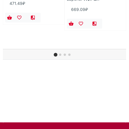
471.49₽
669.09₽