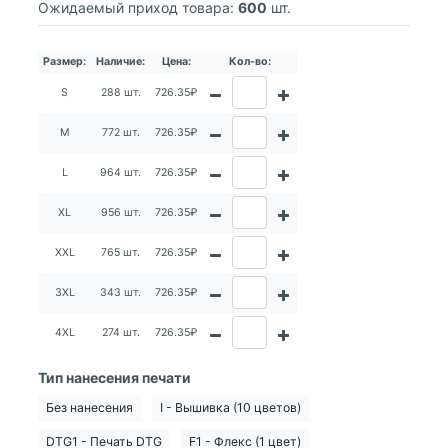
Ожидаемый приход товара:
600
шт.
Размер:
Наличие:
Цена:
Кол-во:
S
288 шт.
726.35₽
M
772 шт.
726.35₽
L
964 шт.
726.35₽
XL
956 шт.
726.35₽
XXL
765 шт.
726.35₽
3XL
343 шт.
726.35₽
4XL
274 шт.
726.35₽
Тип нанесения печати
Без нанесения
I - Вышивка (10 цветов)
DTG1 - Печать DTG
F1 - Флекс (1 цвет)