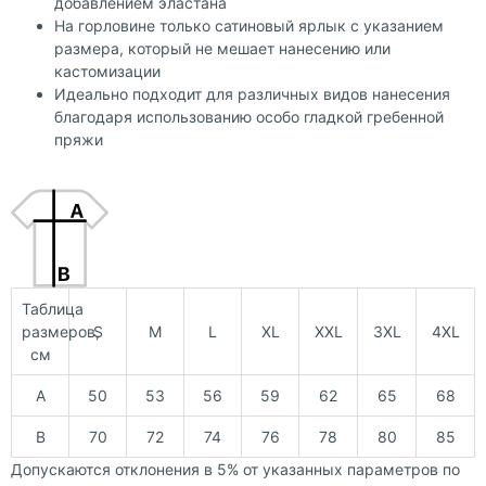
добавлением эластана
На горловине только сатиновый ярлык с указанием
размера, который не мешает нанесению или
кастомизации
Идеально подходит для различных видов нанесения
благодаря использованию особо гладкой гребенной
пряжи
Таблица
размеров,
S
M
L
XL
XXL
3XL
4XL
см
A
50
53
56
59
62
65
68
B
70
72
74
76
78
80
85
Допускаются отклонения в 5% от указанных параметров по