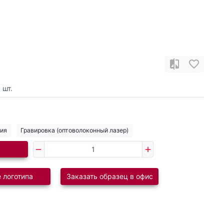
0
шт.
ния
Гравировка (оптоволоконный лазер)
 логотипа
Заказать образец в офис