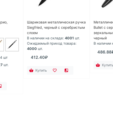
рио,
Шариковая металлическая ручка
Металличе
Siegfried, черный с серебристым
Bullet с с
слоем
зеркальны
В наличии на складе:
4001
шт.
черный
Ожидаемый приход товара:
В наличии 
4000
шт.
486.88
412.40₽
 4 шт
27
шт.
Купит
Купить