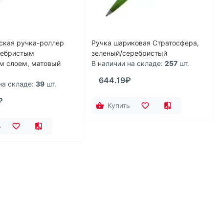
ская ручка-роллер
Ручка шариковая Стратосфера,
еребристым
зеленый/серебристый
м слоем, матовый
В наличии на складе:
257
шт.
644.19₽
на складе:
39
шт.
₽
Купить
ь