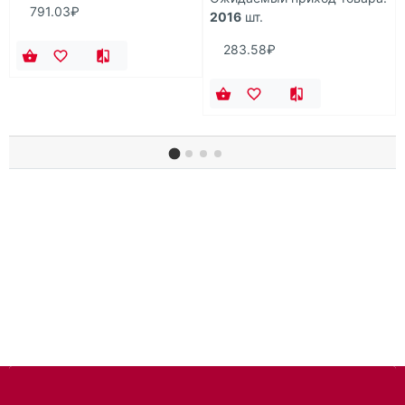
791.03₽
2016
шт.
283.58₽