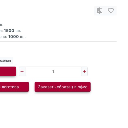
т.
а:
1500
шт.
опе:
1000
шт.
есения
 логотипа
Заказать образец в офис