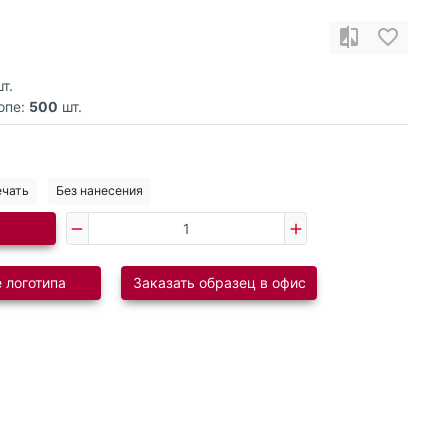
т.
опе:
500
шт.
ечать
Без нанесения
 логотипа
Заказать образец в офис