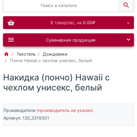
0
товар(ов),
на
0.00₽
Сувенирная продукция
Текстиль
Дождевики
Пончо Hawaii c чехлом унисекс, белый
Накидка (пончо) Hawaii c
чехлом унисекс, белый
Производители
(производитель не указан)
Артикул:
120_3319301