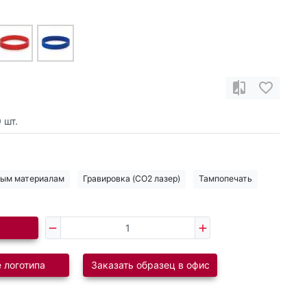
0
шт.
дым материалам
Гравировка (CO2 лазер)
Тампопечать
 логотипа
Заказать образец в офис