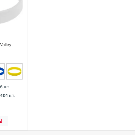
alley,
 6 шт
9101
шт.