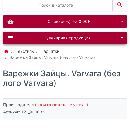
0
товар(ов),
на
0.00₽
Сувенирная продукция
Текстиль
Перчатки
Варежки Зайцы. Varvara (без лого Varvara)
Варежки Зайцы. Varvara (без
лого Varvara)
Производители
(производитель не указан)
Артикул:
121_90003N