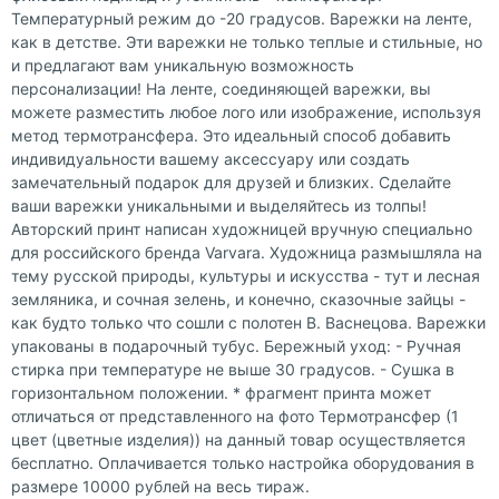
Температурный режим до -20 градусов. Варежки на ленте,
как в детстве. Эти варежки не только теплые и стильные, но
и предлагают вам уникальную возможность
персонализации! На ленте, соединяющей варежки, вы
можете разместить любое лого или изображение, используя
метод термотрансфера. Это идеальный способ добавить
индивидуальности вашему аксессуару или создать
замечательный подарок для друзей и близких. Сделайте
ваши варежки уникальными и выделяйтесь из толпы!
Авторский принт написан художницей вручную специально
для российского бренда Varvara. Художница размышляла на
тему русской природы, культуры и искусства - тут и лесная
земляника, и сочная зелень, и конечно, сказочные зайцы -
как будто только что сошли с полотен В. Васнецова. Варежки
упакованы в подарочный тубус. Бережный уход: - Ручная
стирка при температуре не выше 30 градусов. - Сушка в
горизонтальном положении. * фрагмент принта может
отличаться от представленного на фото Термотрансфер (1
цвет (цветные изделия)) на данный товар осуществляется
бесплатно. Оплачивается только настройка оборудования в
размере 10000 рублей на весь тираж.