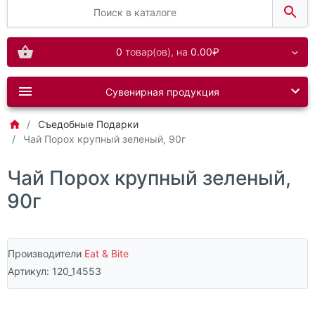
0
товар(ов),
на
0.00₽
Сувенирная продукция
Съедобные Подарки
Чай Порох крупный зеленый, 90г
Чай Порох крупный зеленый,
90г
Производители
Eat & Bite
Артикул:
120_14553