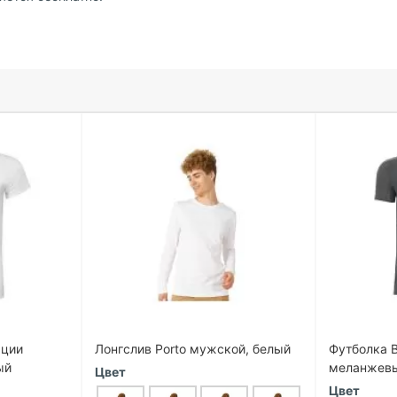
ации
Лонгслив Porto мужской, белый
Футболка 
ый
меланжевы
Цвет
Цвет