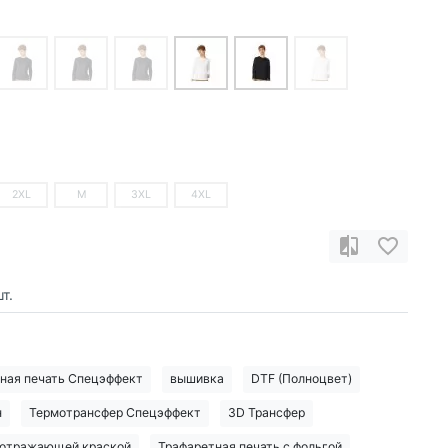
2XL
M
3XL
4XL
т.
ная печать Спецэффект
вышивка
DTF (Полноцвет)
н
Термотрансфер Спецэффект
3D Трансфер
тоотражающей краской
Трафаретная печать с фольгой