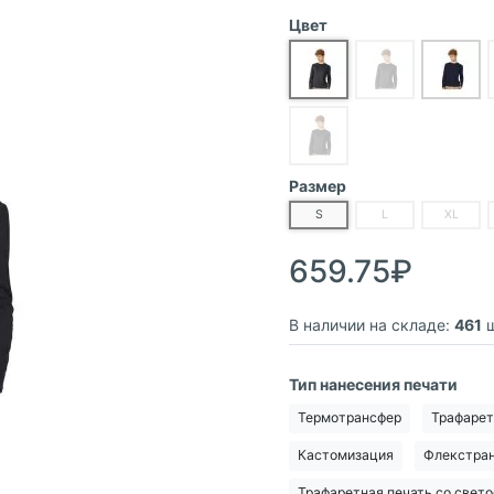
Цвет
Размер
S
L
XL
659.75₽
В наличии на складе:
461
ш
Тип нанесения печати
Термотрансфер
Трафарет
Кастомизация
Флекстра
Трафаретная печать со све