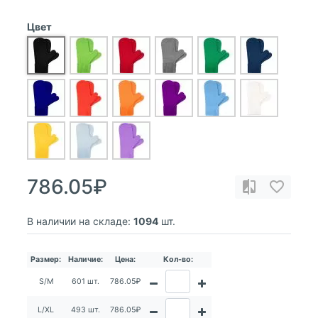
Цвет
786.05₽
В наличии на складе:
1094
шт.
Размер:
Наличие:
Цена:
Кол-во:
S/M
601 шт.
786.05₽
L/XL
493 шт.
786.05₽