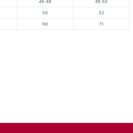
46-48
48-50
50
52
69
71