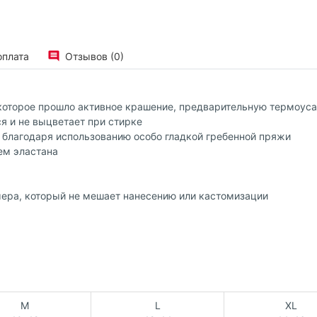
оплата
Отзывов (0)
 которое прошло активное крашение, предварительную термоус
я и не выцветает при стирке
благодаря использованию особо гладкой гребенной пряжи
ем эластана
мера, который не мешает нанесению или кастомизации
M
L
XL