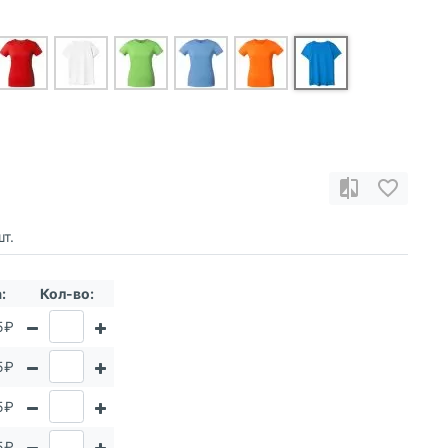
т.
:
Кол-во:
5₽
5₽
5₽
5₽