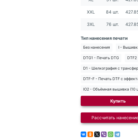
XXL
84 шт.
427.8
3XL
76 шт.
427.8
Тип нанесения печати
Без нанесения
I - Вышивк
DTG1 - Печать DTG
DTF2 
D1 - Шелкография с трансфер
DTF-F - Печать DTF с эффект
IO2 - Объёмная вышивка (10 
Купить
Рассчитать нанесение