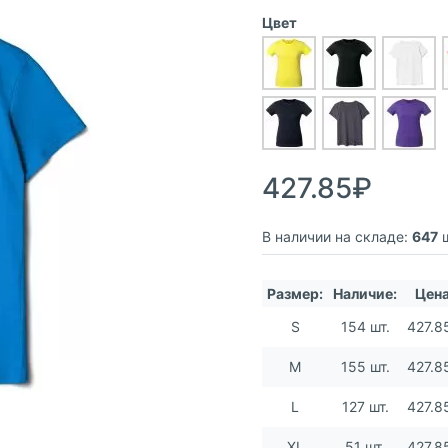
Цвет
427.85₽
В наличии на складе:
647
ш
Размер:
Наличие:
Цена
S
154 шт.
427.8
M
155 шт.
427.8
L
127 шт.
427.8
XL
51 шт.
427.8