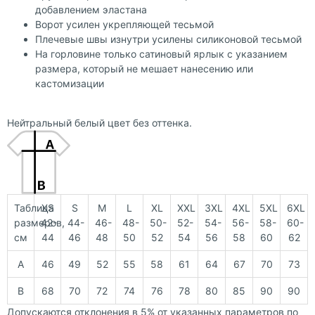
добавлением эластана
Ворот усилен укрепляющей тесьмой
Плечевые швы изнутри усилены силиконовой тесьмой
На горловине только сатиновый ярлык с указанием
размера, который не мешает нанесению или
кастомизации
Нейтральный белый цвет без оттенка.
Таблица
XS
S
M
L
XL
XXL
3XL
4XL
5XL
6XL
размеров,
42-
44-
46-
48-
50-
52-
54-
56-
58-
60-
см
44
46
48
50
52
54
56
58
60
62
A
46
49
52
55
58
61
64
67
70
73
B
68
70
72
74
76
78
80
85
90
90
Допускаются отклонения в 5% от указанных параметров по