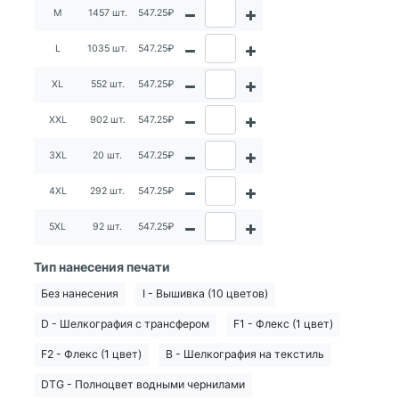
M
1457 шт.
547.25₽
L
1035 шт.
547.25₽
XL
552 шт.
547.25₽
XXL
902 шт.
547.25₽
3XL
20 шт.
547.25₽
4XL
292 шт.
547.25₽
5XL
92 шт.
547.25₽
Тип нанесения печати
Без нанесения
I - Вышивка (10 цветов)
D - Шелкография с трансфером
F1 - Флекс (1 цвет)
F2 - Флекс (1 цвет)
B - Шелкография на текстиль
DTG - Полноцвет водными чернилами