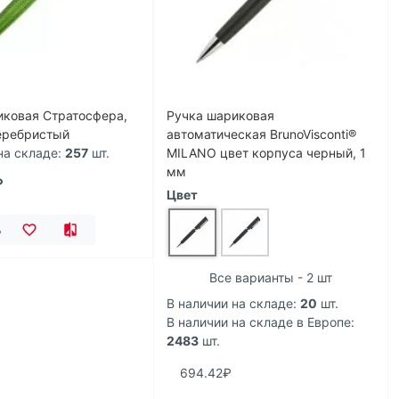
иковая Стратосфера,
Ручка шариковая
еребристый
автоматическая BrunoVisconti®
на складе:
257
шт.
MILANO цвет корпуса черный, 1
мм
₽
Цвет
ь
Все варианты - 2 шт
В наличии на складе:
20
шт.
В наличии на складе в Европе:
2483
шт.
694.42₽