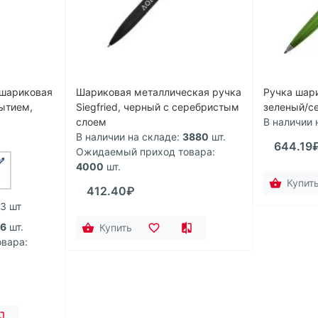
 шариковая
Шариковая металлическая ручка
Ручка шар
ытием,
Siegfried, черный с серебристым
зеленый/с
слоем
В наличии 
В наличии на складе:
3880
шт.
644.19
Ожидаемый приход товара:
4000
шт.
Купит
412.40₽
 3 шт
16
шт.
Купить
вара: