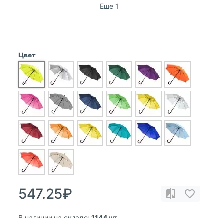
Еще 1
Цвет
547.25₽
В наличии на складе:
1144
шт.