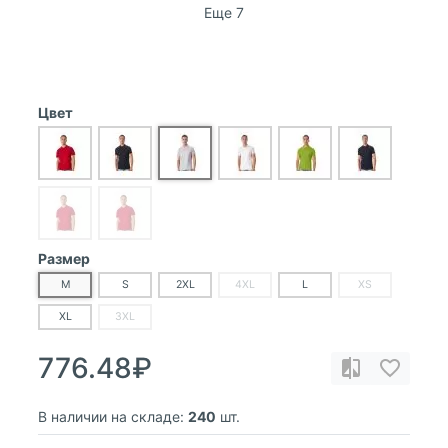
Еще 7
Цвет
Размер
M
S
2XL
4XL
L
XS
XL
3XL
776.48₽
В наличии на складе:
240
шт.