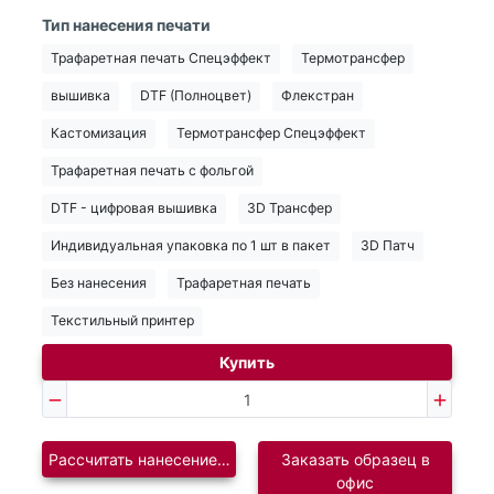
Тип нанесения печати
Трафаретная печать Спецэффект
Термотрансфер
вышивка
DTF (Полноцвет)
Флекстран
Кастомизация
Термотрансфер Спецэффект
Трафаретная печать с фольгой
DTF - цифровая вышивка
3D Трансфер
Индивидуальная упаковка по 1 шт в пакет
3D Патч
Без нанесения
Трафаретная печать
Текстильный принтер
Купить
Рассчитать нанесение логотипа
Заказать образец в
офис