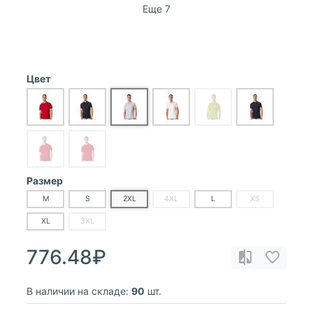
Еще 7
Цвет
Размер
M
S
2XL
4XL
L
XS
XL
3XL
776.48₽
В наличии на складе:
90
шт.