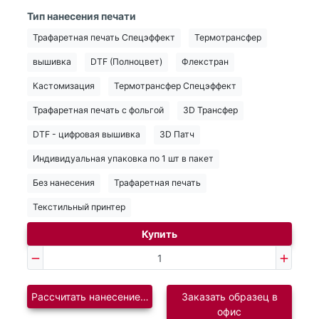
Тип нанесения печати
Трафаретная печать Спецэффект
Термотрансфер
вышивка
DTF (Полноцвет)
Флекстран
Кастомизация
Термотрансфер Спецэффект
Трафаретная печать с фольгой
3D Трансфер
DTF - цифровая вышивка
3D Патч
Индивидуальная упаковка по 1 шт в пакет
Без нанесения
Трафаретная печать
Текстильный принтер
Купить
Рассчитать нанесение логотипа
Заказать образец в
офис