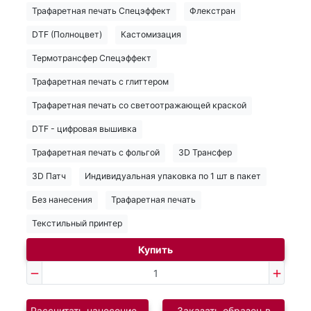
Трафаретная печать Спецэффект
Флекстран
DTF (Полноцвет)
Кастомизация
Термотрансфер Спецэффект
Трафаретная печать с глиттером
Трафаретная печать со светоотражающей краской
DTF - цифровая вышивка
Трафаретная печать с фольгой
3D Трансфер
3D Патч
Индивидуальная упаковка по 1 шт в пакет
Без нанесения
Трафаретная печать
Текстильный принтер
Купить
Рассчитать нанесение логотипа
Заказать образец в